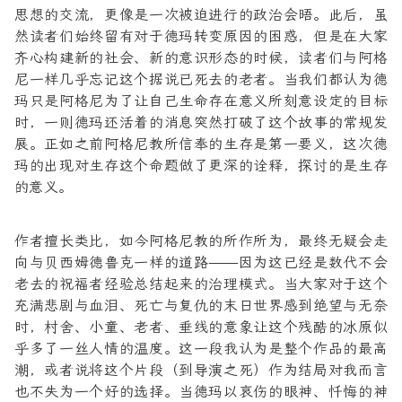
思想的交流，更像是一次被迫进行的政治会晤。此后，虽
然读者们始终留有对于德玛转变原因的困惑，但是在大家
齐心构建新的社会、新的意识形态的时候，读者们与阿格
尼一样几乎忘记这个据说已死去的老者。当我们都认为德
玛只是阿格尼为了让自己生命存在意义所刻意设定的目标
时，一则德玛还活着的消息突然打破了这个故事的常规发
展。正如之前阿格尼教所信奉的生存是第一要义，这次德
玛的出现对生存这个命题做了更深的诠释，探讨的是生存
的意义。
作者擅长类比，如今阿格尼教的所作所为，最终无疑会走
向与贝西姆德鲁克一样的道路——因为这已经是数代不会
老去的祝福者经验总结起来的治理模式。当大家对于这个
充满悲剧与血泪、死亡与复仇的末日世界感到绝望与无奈
时，村舍、小童、老者、垂线的意象让这个残酷的冰原似
乎多了一丝人情的温度。这一段我认为是整个作品的最高
潮，或者说将这个片段（到导演之死）作为结局对我而言
也不失为一个好的选择。当德玛以哀伤的眼神、忏悔的神