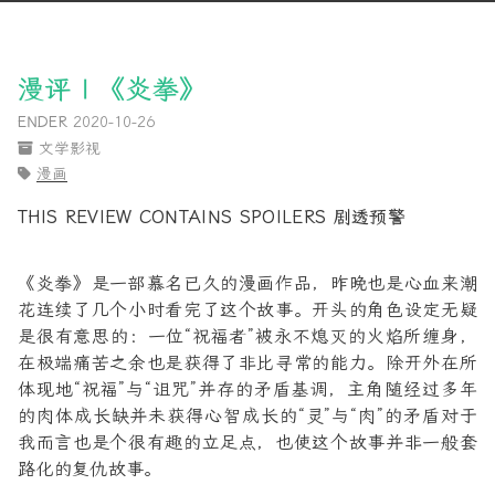
漫评 | 《炎拳》
ENDER
2020-10-26
文学影视
漫画
THIS REVIEW CONTAINS SPOILERS 剧透预警
《炎拳》是一部慕名已久的漫画作品，昨晚也是心血来潮
花连续了几个小时看完了这个故事。开头的角色设定无疑
是很有意思的：一位“祝福者”被永不熄灭的火焰所缠身，
在极端痛苦之余也是获得了非比寻常的能力。除开外在所
体现地“祝福”与“诅咒”并存的矛盾基调，主角随经过多年
的肉体成长缺并未获得心智成长的“灵”与“肉”的矛盾对于
我而言也是个很有趣的立足点，也使这个故事并非一般套
路化的复仇故事。